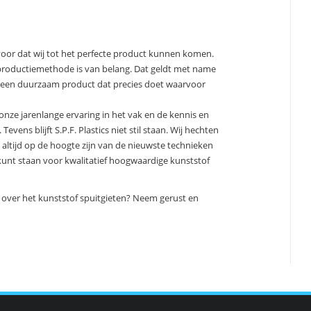
rvoor dat wij tot het perfecte product kunnen komen.
 productiemethode is van belang. Dat geldt met name
s een duurzaam product dat precies doet waarvoor
or onze jarenlange ervaring in het vak en de kennis en
vens blijft S.P.F. Plastics niet stil staan. Wij hechten
 altijd op de hoogte zijn van de nieuwste technieken
 kunt staan voor kwalitatief hoogwaardige kunststof
over het kunststof spuitgieten? Neem gerust en