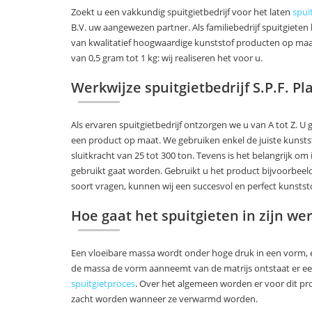
Zoekt u een vakkundig spuitgietbedrijf voor het laten
spui
B.V. uw aangewezen partner. Als familiebedrijf spuitgieten
van kwalitatief hoogwaardige kunststof producten op maat
van 0,5 gram tot 1 kg: wij realiseren het voor u.
Werkwijze spuitgietbedrijf S.P.F. Pla
Als ervaren spuitgietbedrijf ontzorgen we u van A tot Z. U 
een product op maat. We gebruiken enkel de juiste kunsts
sluitkracht van 25 tot 300 ton. Tevens is het belangrijk 
gebruikt gaat worden. Gebruikt u het product bijvoorbeeld
soort vragen, kunnen wij een succesvol en perfect kunstst
Hoe gaat het spuitgieten in zijn we
Een vloeibare massa wordt onder hoge druk in een vorm, e
de massa de vorm aanneemt van de matrijs ontstaat er een
spuitgietproces
. Over het algemeen worden er voor dit pr
zacht worden wanneer ze verwarmd worden.