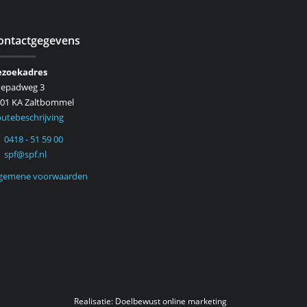
ontactgegevens
ezoekadres
oepadweg 3
01 KA Zaltbommel
utebeschrijving
0418 - 51 59 00
spf@spf.nl
lgemene voorwaarden
Realisatie:
Doelbewust online marketing