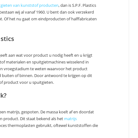
tgieten van kunststof producten
, dan is S.P.F. Plastics
 bestaan wij al vanaf 1960. U bent dan ook verzekerd
. Of het nu gaat om eindproducten of halffabricaten
stics
geeft aan wat voor product u nodig heeft en u krijgt
tof materialen en spuitgietmachines wisselend in
om in vroegstadium te weten waarvoor het product
 buiten of binnen. Door antwoord te krijgen op dit
of product voor u spuitgieten.
rk?
en matrijs, gespoten. De massa koelt af en doordat
 product. Dit staat bekend als het
matrijs
oces thermoplasten gebruikt, oftewel kunststoffen die